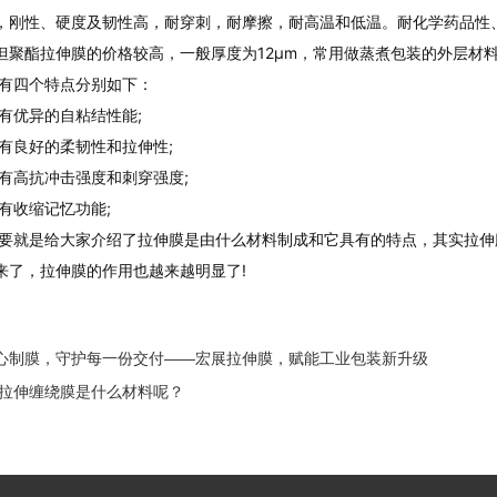
，刚性、硬度及韧性高，耐穿刺，耐摩擦，耐高温和低温。耐化学药品性
但聚酯拉伸膜的价格较高，一般厚度为12μm，常用做蒸煮包装的外层材
四个特点分别如下：
优异的自粘结性能;
良好的柔韧性和拉伸性;
高抗冲击强度和刺穿强度;
收缩记忆功能;
是给大家介绍了拉伸膜是由什么材料制成和它具有的特点，其实拉伸膜
来了，拉伸膜的作用也越来越明显了!
心制膜，守护每一份交付——宏展拉伸膜，赋能工业包装新升级
E拉伸缠绕膜是什么材料呢？