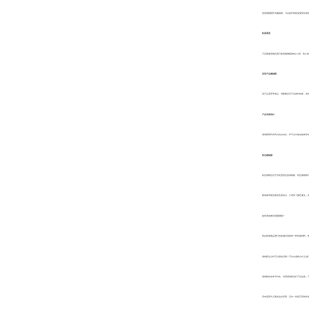
使用缠绕膜作为捆箱膜，可以保护纸箱免受雨水淋湿，
机器遮盖
不定期使用的机器可使用缠绕膜裹包2-3层，防止放
异形产品缠绕膜
该产品适用于食品、消毒餐具等产品的外包装，尤其是
产品表面保护
缠绕膜因具有良好的自粘性，却不会对被包物体形成胶
彩色缠绕膜
彩色缠绕区别于传统透明色的缠绕膜、彩色缠绕膜可
既保留常规包装的性能特点，又增加了颜色变化，有利
如何更有效利用缠绕膜？
现在很多物品进行包装都会选择的一种包装材料。然而
缠绕膜怎么样可以避免浪费？可以在缠绕方式上进行优化
缠绕膜的成本节约性。利用缠绕膜进行产品包装，可以有
原来是因为上面的这些原因，还有一就是它真的很省