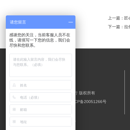
上一篇：
匠
请您留言
下一篇：
拉
感谢您的关注，当前客服人员不在
线，请填写一下您的信息，我们会
尽快和您联系。
东莞市大朗特耐斯特包装贸易行 版权所有
邮编：523000
备案号：
粤ICP备20051266号
技术支持：
丰涵科技
百度统计
友情链接：
打包带
磁粉制动器