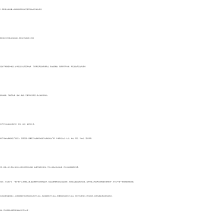
同时避免快递暴力将纸箱摔坏后造成里面零散物件丢失的情况。
置时间过长而造成机器生锈，同时亦可起到防尘作用。
在不规则形体物品，多角度全方位无死角包装，可以满足商品的防潮防尘、防触摸偷换、透明展示等功能，满足您的完美包装需求。
水残留。可贴于玻璃，建材，陶瓷，门窗等光滑表面，防止被利器划伤。
对于打包的物品起到分类、区别、标识、保密的作用。
于增加包装档次及产品区分。适用范围：需要区分包装标识或提升包装档次的厂家。常规彩色包含：红色、绿色、黑色、乳白色、蓝色等等。
，很多人在使用的过程中会出现这样那样的问题。如果不能及时避免，不仅会影响包装的效果，还会造成缠绕膜的浪费。
，从底部开始，一圈一圈一点,缠绕在上面,需要把整个顶部都包起来，但注意缠绕的过程必须是紧的，否则在运输的过程中会散。这样对最上方的两层货物进行缠绕保护，就可以节省一些缠绕膜的使用量。
效降低使用成本，采用缠绕膜只有原木箱包装的15%左右，热收缩膜的35%左右，普通纸箱包装的50%左右。同时可以降低工人劳动强度，提高包装效率以及包装档次。
钱，所以缠绕拉伸膜才能够如此的受人欢迎！