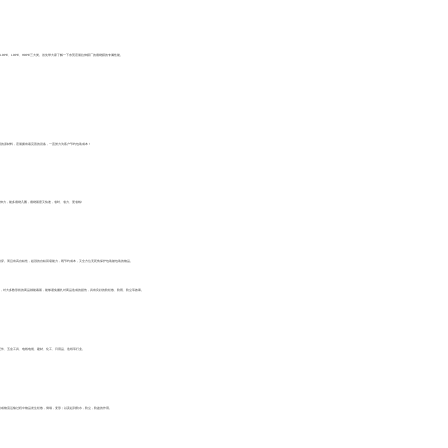
PE、LDPE、HDPE三大类。首先带大家了解一下东莞宏展拉伸膜厂的缠绕膜的专属性能。
原材料，宏展拥有着完善的设备，一直努力为客户节约包装成本！
力，能多缠绕几圈，缠绕紧密又快速，省时、省力、更省钱!
。而且有高自粘性，超强的自粘回缩能力，既节约成本，又全方位无死角保护包装被包装的物品。
对大多数形状的商品都能裹紧，能够避免捆扎对商品造成的损伤，具有良好的防松散、防雨、防尘等效果。
、五金工具、电线电缆、建材、化工、日用品、造纸等行业。
物流运输过程中物品发生松散，倒塌，变形；以及起到防水，防尘，防盗的作用。