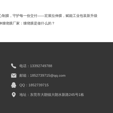
心制膜，守护每一份交付——宏展拉伸膜，赋能工业包装新升级
伸缠绕膜厂家：缠绕膜是做什么的？
电话：13392749788
邮箱：1852739715@qq.com
QQ：1852739715
地址：东莞市大朗镇大朗水新路245号1栋