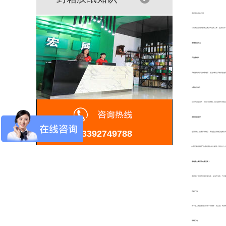
缠绕膜的有效利用
目前市面上缠绕膜的主要原料是聚乙烯，主要分为LLD
缠绕膜的优点
严选原材料
高韧性耐刺穿拉伸缠绕膜，在选材料上严格筛选使用的
5倍的拉伸力
拉升力度超强大，比同行同米数，我们拥有5倍的拉伸
高韧性耐刺穿
13392749788
超强韧性，全面保护物品，即使是尖锐物品也难以刺穿
东莞宏展缠绕膜厂的缠绕膜拉伸性能强，弹性拉力大，
缠绕膜主要应用在哪里呢？
缠绕膜广泛用于货物托盘包装，如电子电器、汽车配件
托盘打包
将卡板上的货物缠好形成一个整体，防止在厂内周转或
纸箱打包